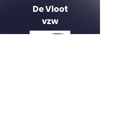
De Vloot
vzw
Louis Paul Boonstraat
42+
9300 Aalst
Tel. : 0475/23 33 80
E-mail
:
de.vloot.yachting@g
mail.com