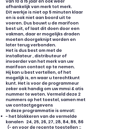
van 10 a 15 jaar en ook weer
afhankelijk van merk tot merk.
Dit werkje is niet op 5 minuten klaar
en is ook niet aan boord uit te
voeren. Dus bouwt u de marifoon
best uit, of laat dit doen door een
vakman, daar er mogelijks draden
moeten doorgeknipt worden en
later terug verbonden.
Het is dus best om met de
installateur , distributeur of
invoerder van het merk van uw
marifoon contact op te nemen.
Hij kan u best vertellen, of het
mogelijk is, en waar u terechtkunt
kunt. Het is voor de programmeur
zeker ook handig om uw mmsi & atis
nummer te weten. Vermeld deze 2
nummers op het toestel, samen met
uw contactgegevens
In deze programmatie is omvat:
- het blokkeren van de vermelde
kanalen 24, 25, 26, 27, 28, 84, 85, 86
(- en voor de recente toestellen :;